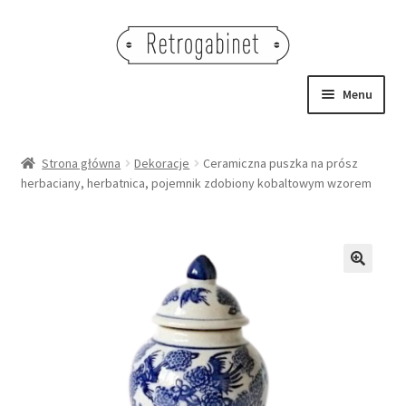
Przejdź
Przejdź
do
do
nawigacji
treści
Menu
NOWOŚCI
Strona główna
Dekoracje
Ceramiczna puszka na prósz
herbaciany, herbatnica, pojemnik zdobiony kobaltowym wzorem
OBRAZY
NA STÓŁ
DEKORACJE
🔍
OŚWIETLENIE
MEBLE