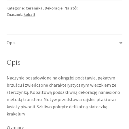
Kategorie:
Ceramika
,
Dekoracje
,
Na stół
Znacznik:
kobalt
Opis
Opis
Naczynie posadowione na okrągłej podstawie, pękatym
brzuścu i zwieńczone charakterystycznym wieczkiem ze
sterczynką. Kobaltową podszkliwną dekorację naniesiono
metodą transferu. Motyw przedstawia rajskie ptaki oraz
kwiaty piwonii. Szkliwo pokryte delikatną siateczką
krakelury.
Wymiary: