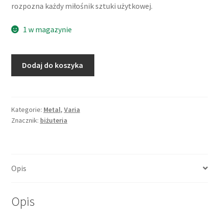
rozpozna każdy miłośnik sztuki użytkowej.
1 w magazynie
ilość
Dodaj do koszyka
Broszka
w
formie
liścia
Kategorie:
Metal
,
Varia
Znacznik:
biżuteria
winorośli,
barwa
starego
złota,
Opis
mosiądz
Opis