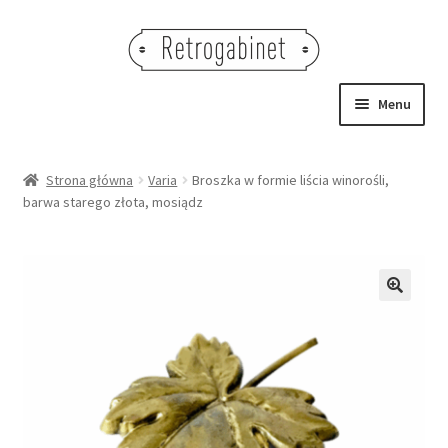
Przejdź
Przejdź
do
do
nawigacji
treści
Menu
NOWOŚCI
Strona główna
Varia
Broszka w formie liścia winorośli,
barwa starego złota, mosiądz
OBRAZY
NA STÓŁ
DEKORACJE
🔍
OŚWIETLENIE
MEBLE