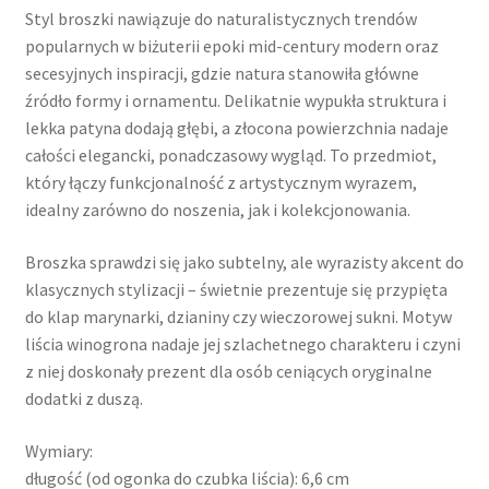
Styl broszki nawiązuje do naturalistycznych trendów
popularnych w biżuterii epoki mid-century modern oraz
secesyjnych inspiracji, gdzie natura stanowiła główne
źródło formy i ornamentu. Delikatnie wypukła struktura i
lekka patyna dodają głębi, a złocona powierzchnia nadaje
całości elegancki, ponadczasowy wygląd. To przedmiot,
który łączy funkcjonalność z artystycznym wyrazem,
idealny zarówno do noszenia, jak i kolekcjonowania.
Broszka sprawdzi się jako subtelny, ale wyrazisty akcent do
klasycznych stylizacji – świetnie prezentuje się przypięta
do klap marynarki, dzianiny czy wieczorowej sukni. Motyw
liścia winogrona nadaje jej szlachetnego charakteru i czyni
z niej doskonały prezent dla osób ceniących oryginalne
dodatki z duszą.
Wymiary:
długość (od ogonka do czubka liścia): 6,6 cm