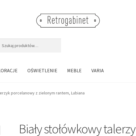
j:
aj
KORACJE
OŚWIETLENIE
MEBLE
VARIA
lerzyk porcelanowy z zielonym rantem, Lubiana
Biały stołówkowy talerz