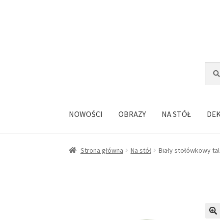
Przejdź
Przejdź
do
do
nawigacji
treści
Szuka
Szuk
NOWOŚCI
OBRAZY
NA STÓŁ
DE
Strona główna
Na stół
Biały stołówkowy ta