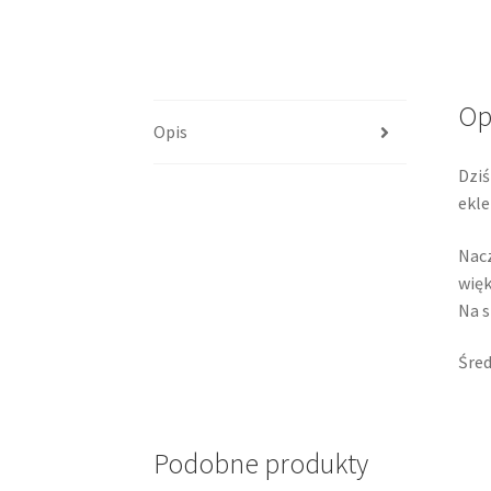
Op
Opis
Dziś
ekle
Nacz
więk
Na s
Śred
Podobne produkty