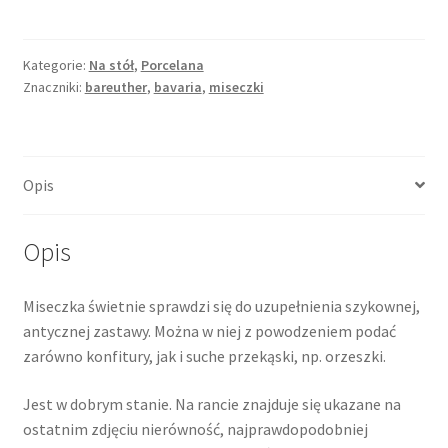
kwadratowa
miseczka-
konfiturówka,
Kategorie:
Na stół
,
Porcelana
Znaczniki:
bareuther
,
bavaria
,
miseczki
Bareuther
Bavaria
Opis
Opis
Miseczka świetnie sprawdzi się do uzupełnienia szykownej,
antycznej zastawy. Można w niej z powodzeniem podać
zarówno konfitury, jak i suche przekąski, np. orzeszki.
Jest w dobrym stanie. Na rancie znajduje się ukazane na
ostatnim zdjęciu nierówność, najprawdopodobniej