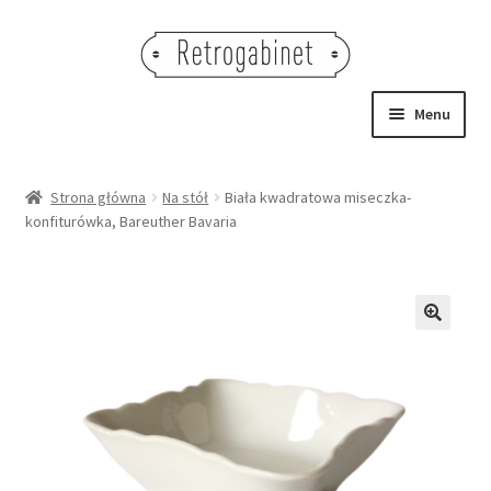
Przejdź
Przejdź
do
do
nawigacji
treści
Menu
NOWOŚCI
Strona główna
Na stół
Biała kwadratowa miseczka-
konfiturówka, Bareuther Bavaria
OBRAZY
NA STÓŁ
DEKORACJE
🔍
OŚWIETLENIE
MEBLE