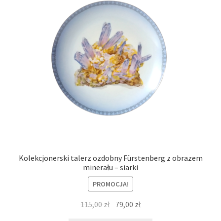
Kolekcjonerski talerz ozdobny Fürstenberg z obrazem
minerału – siarki
PROMOCJA!
Pierwotna
Aktualna
115,00
zł
79,00
zł
cena
cena