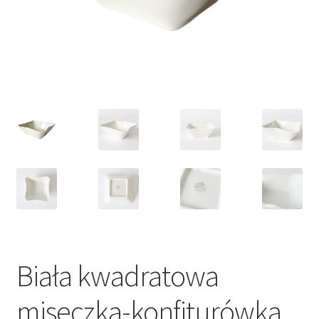
VARIA
Biała kwadratowa
miseczka-konfiturówka,