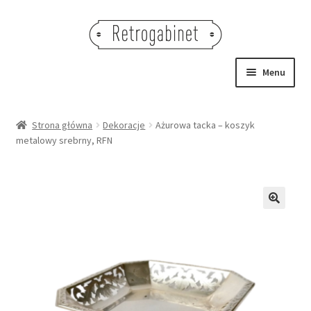
Przejdź
Przejdź
do
do
nawigacji
treści
Menu
NOWOŚCI
Strona główna
Dekoracje
Ażurowa tacka – koszyk
metalowy srebrny, RFN
OBRAZY
NA STÓŁ
DEKORACJE
🔍
OŚWIETLENIE
MEBLE