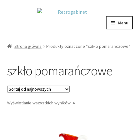
Przejdź
Przejdź
do
do
Menu
nawigacji
treści
NOWOŚCI
Strona główna
Produkty oznaczone “szkło pomarańczowe”
OBRAZY
szkło pomarańczowe
NA STÓŁ
DEKORACJE
Posortowane
Wyświetlanie wszystkich wyników: 4
OŚWIETLENIE
według
najnowszych
MEBLE
VARIA