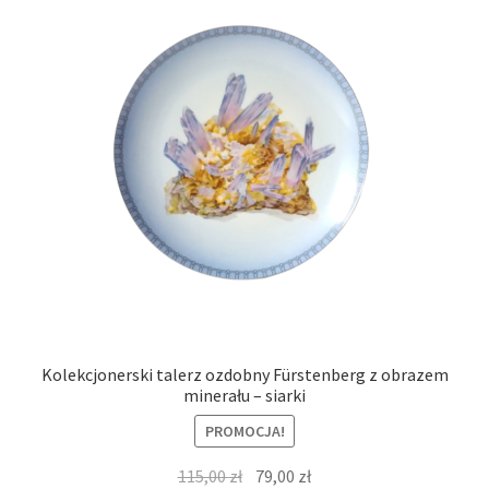
Kolekcjonerski talerz ozdobny Fürstenberg z obrazem
minerału – siarki
PROMOCJA!
Pierwotna
Aktualna
115,00
zł
79,00
zł