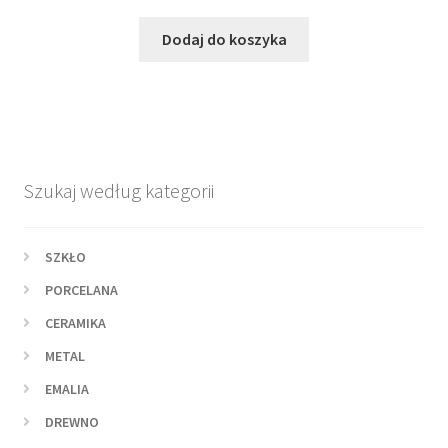
cena
cena
wynosiła:
wynosi:
Dodaj do koszyka
115,00 zł.
79,00 zł.
Szukaj według kategorii
SZKŁO
PORCELANA
CERAMIKA
METAL
EMALIA
DREWNO