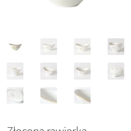
VARIA
Złocona rawierka