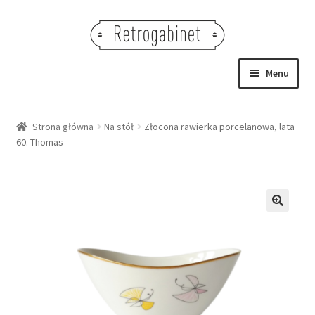
Przejdź
Przejdź
do
do
nawigacji
treści
Menu
NOWOŚCI
Strona główna
Na stół
Złocona rawierka porcelanowa, lata
60. Thomas
OBRAZY
NA STÓŁ
DEKORACJE
🔍
OŚWIETLENIE
MEBLE