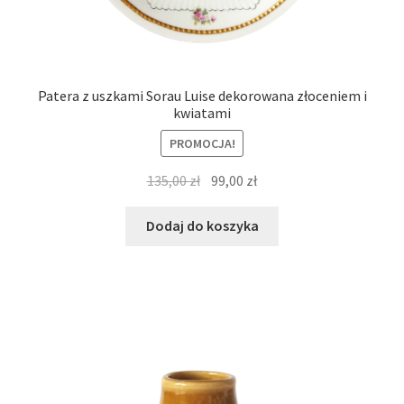
Patera z uszkami Sorau Luise dekorowana złoceniem i
kwiatami
PROMOCJA!
Pierwotna
Aktualna
135,00
zł
99,00
zł
cena
cena
wynosiła:
wynosi:
Dodaj do koszyka
135,00 zł.
99,00 zł.