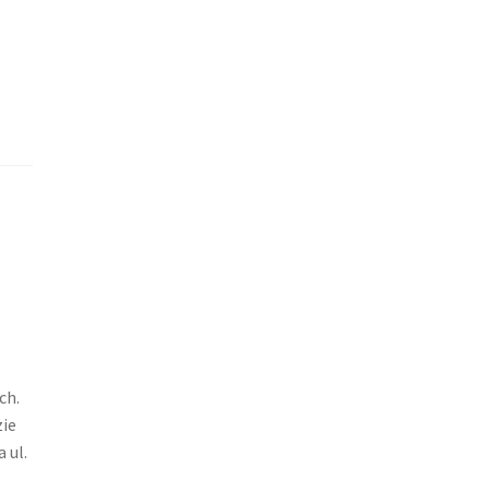
ch.
zie
 ul.