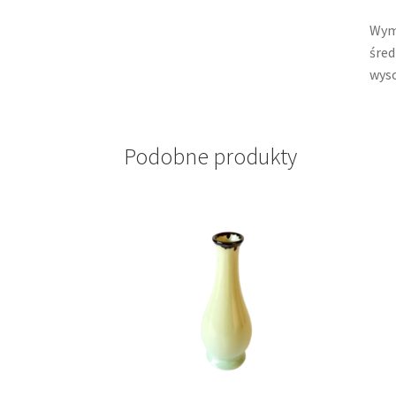
Wym
śred
wyso
Podobne produkty