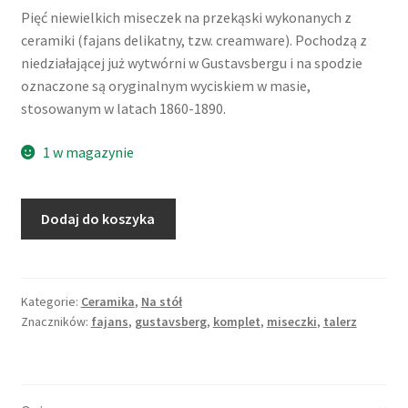
Pięć niewielkich miseczek na przekąski wykonanych z
ceramiki (fajans delikatny, tzw. creamware). Pochodzą z
niedziałającej już wytwórni w Gustavsbergu i na spodzie
oznaczone są oryginalnym wyciskiem w masie,
stosowanym w latach 1860-1890.
1 w magazynie
ilość
Dodaj do koszyka
Zestaw
miseczek,
kremowe
z
Kategorie:
Ceramika
,
Na stół
Znaczników:
fajans
,
gustavsberg
,
komplet
,
miseczki
,
talerz
brązową
dekoracją
transferową,
fajans