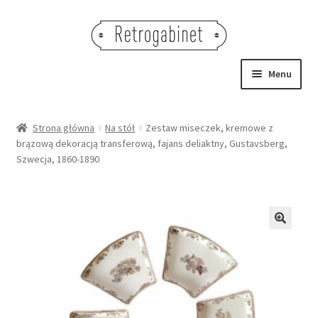
Przejdź
Przejdź
do
do
nawigacji
treści
Menu
NOWOŚCI
Strona główna
Na stół
Zestaw miseczek, kremowe z
brązową dekoracją transferową, fajans deliaktny, Gustavsberg,
OBRAZY
Szwecja, 1860-1890
NA STÓŁ
DEKORACJE
🔍
OŚWIETLENIE
MEBLE