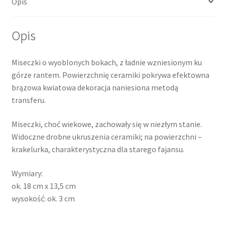
Opis
deliaktny,
Gustavsberg,
Szwecja,
Opis
1860-
1890
Miseczki o wyoblonych bokach, z ładnie wzniesionym ku
górze rantem. Powierzchnię ceramiki pokrywa efektowna
brązowa kwiatowa dekoracja naniesiona metodą
transferu.
Miseczki, choć wiekowe, zachowały się w niezłym stanie.
Widoczne drobne ukruszenia ceramiki; na powierzchni –
krakelurka, charakterystyczna dla starego fajansu.
Wymiary:
ok. 18 cm x 13,5 cm
wysokość: ok. 3 cm