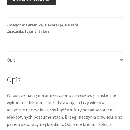
Zawieszka
ceramiczna
dekoracyjna,
amfory
Kategorie:
Ceramika
,
Dekoracje
,
Na stół
Znaczniki:
fajans
,
talerz
i
urny,
Hiszpania
Opis
Opis
W lustrze naczynia umieszczono zjawiskową, misternie
wykonaną dekorację przedstawiającą trzy wiekowe
antyczne naczynia – urny bądź amfory posadowione na
efektownych postumentach. Brzegi naczynia obwiedziono
pasem dekoracyjnej bordiury. Odcienie kremu i żółci, a