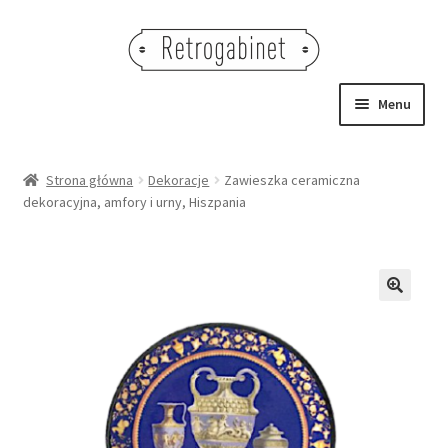
Przejdź
Przejdź
do
do
nawigacji
treści
Menu
NOWOŚCI
Strona główna
Dekoracje
Zawieszka ceramiczna
dekoracyjna, amfory i urny, Hiszpania
OBRAZY
NA STÓŁ
DEKORACJE
🔍
OŚWIETLENIE
MEBLE