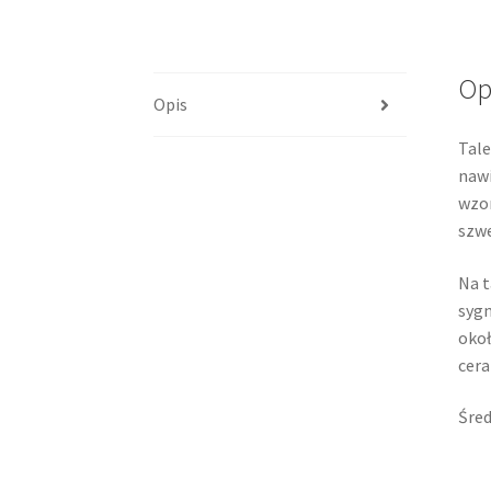
Op
Opis
Tale
nawi
wzor
szwe
Na t
sygn
okoł
cera
Śred