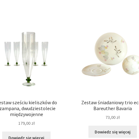
estaw sześciu kieliszków do
Zestaw śniadaniowy trio ec
zampana, dwudziestolecie
Bareuther Bavaria
międzywojenne
73,00
zł
179,00
zł
Dowiedz się więcej
Dowiedz się więcej