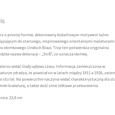
is
rz o prostej formie, dekorowany kobaltowym motywem luźno
ązującym do starszego, inspirowanego orientalnymi malaturami
u słomkowego (Indisch Blau). Trop ten potwierdza oryginalna
dzka nazwa dekoracji – „Strå”, co oznacza słomkę.
alerzu widać ślady upływu czasu. Informacja zamieszczona w
aturze zdradza, że powstał on w latach między 1911 a 1926, zate
o stu lat. Na powierzchni naczynia widać charakterystyczną dla st
miki krakelurę, a także dość silne żółtawe przebarwienia.
nica: 23,9 cm