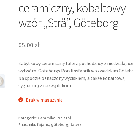
ceramiczny, kobaltowy
wzór „Strå”, Göteborg
65,00
zł
Zabytkowy ceramiczny talerz pochodzący z niedziałającej
wytwórni Göteborgs Porslinsfabrik w szwedzkim Göteb
Na spodzie oznaczony wyciskiem, a także kobaltową
sygnaturą z nazwą dekoru.
Brak w magazynie
Kategorie:
Ceramika
,
Na stół
Znaczniki:
fajans
,
göteborg
,
talerz