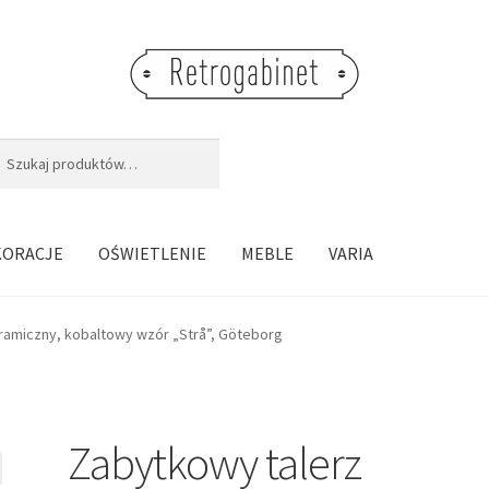
j:
aj
KORACJE
OŚWIETLENIE
MEBLE
VARIA
ramiczny, kobaltowy wzór „Strå”, Göteborg
Zabytkowy talerz