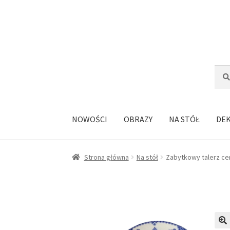
Przejdź
Przejdź
do
do
nawigacji
treści
Szuka
Szuk
NOWOŚCI
OBRAZY
NA STÓŁ
DE
Strona główna
Na stół
Zabytkowy talerz ce