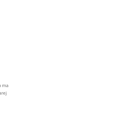
m ma
arej