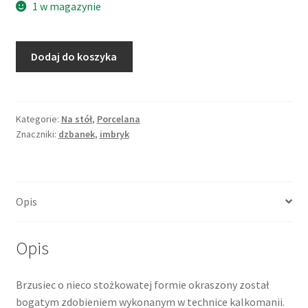
1 w magazynie
ilość
Dodaj do koszyka
Zabytkowy,
bogato
zdobiony
imbryk
Kategorie:
Na stół
,
Porcelana
Znaczniki:
dzbanek
,
imbryk
ze
scenkami
rodzajowymi
Opis
Opis
Brzusiec o nieco stożkowatej formie okraszony został
bogatym zdobieniem wykonanym w technice kalkomanii.