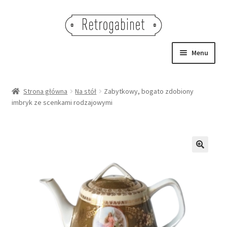
Przejdź
Przejdź
do
do
nawigacji
treści
Menu
NOWOŚCI
Strona główna
Na stół
Zabytkowy, bogato zdobiony
imbryk ze scenkami rodzajowymi
OBRAZY
NA STÓŁ
DEKORACJE
🔍
OŚWIETLENIE
MEBLE