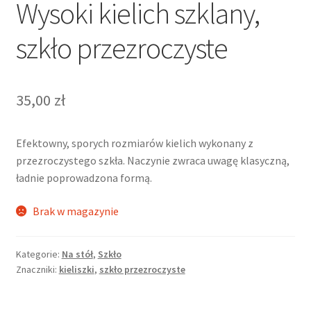
Wysoki kielich szklany,
szkło przezroczyste
35,00
zł
Efektowny, sporych rozmiarów kielich wykonany z
przezroczystego szkła. Naczynie zwraca uwagę klasyczną,
ładnie poprowadzona formą.
Brak w magazynie
Kategorie:
Na stół
,
Szkło
Znaczniki:
kieliszki
,
szkło przezroczyste