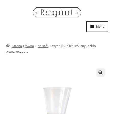
Przejdź
Przejdź
do
do
nawigacji
treści
Menu
NOWOŚCI
Strona główna
Na stół
Wysoki kielich szklany, szkło
przezroczyste
OBRAZY
NA STÓŁ
DEKORACJE
🔍
OŚWIETLENIE
MEBLE