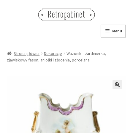
Przejdź
Przejdź
do
do
nawigacji
treści
Menu
NOWOŚCI
Strona główna
Dekoracje
Wazonik – żardinierka,
zjawiskowy fason, aniołki i złocenia, porcelana
OBRAZY
NA STÓŁ
DEKORACJE
🔍
OŚWIETLENIE
MEBLE