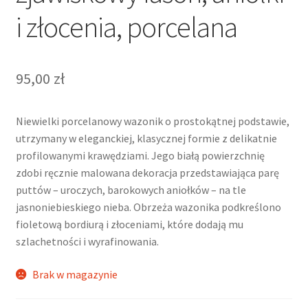
i złocenia, porcelana
95,00
zł
Niewielki porcelanowy wazonik o prostokątnej podstawie,
utrzymany w eleganckiej, klasycznej formie z delikatnie
profilowanymi krawędziami. Jego białą powierzchnię
zdobi ręcznie malowana dekoracja przedstawiająca parę
puttów – uroczych, barokowych aniołków – na tle
jasnoniebieskiego nieba. Obrzeża wazonika podkreślono
fioletową bordiurą i złoceniami, które dodają mu
szlachetności i wyrafinowania.
Brak w magazynie