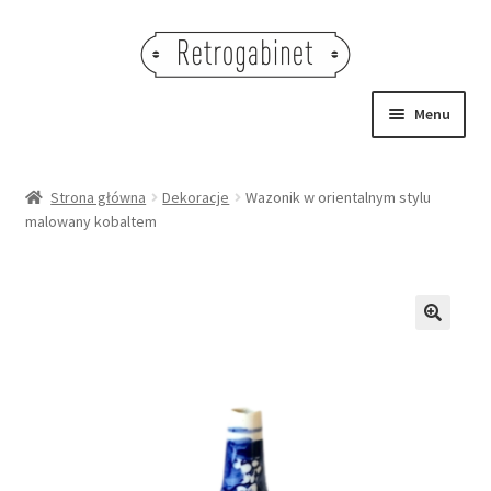
Przejdź
Przejdź
do
do
nawigacji
treści
Menu
NOWOŚCI
Strona główna
Dekoracje
Wazonik w orientalnym stylu
malowany kobaltem
OBRAZY
NA STÓŁ
DEKORACJE
🔍
OŚWIETLENIE
MEBLE