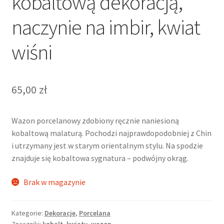
kobaltową dekoracją,
naczynie na imbir, kwiat
wiśni
65,00
zł
Wazon porcelanowy zdobiony ręcznie naniesioną
kobaltową malaturą. Pochodzi najprawdopodobniej z Chin
i utrzymany jest w starym orientalnym stylu. Na spodzie
znajduje się kobaltowa sygnatura – podwójny okrąg.
Brak w magazynie
Kategorie:
Dekoracje
,
Porcelana
Znaczniki:
kobalt
,
kwiaty
,
wazon