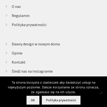
O nas
Regulamin
Polityka prywatności
Dawny design w nowym domu
Opinie
Kontakt
Śledź nas na Instagramie
Ta strona korzysta z ciasteczek aby świadczyć usługi na
najwyższym poziomie. Dalsze korzystanie ze strony oznacza,
© Retrogabinet 2025
że zgadzasz się na ich użycie.
0
OK
Polityka prywatności
Szukaj:
Szukaj