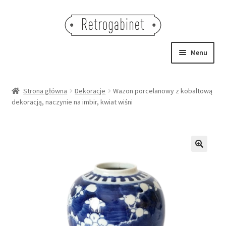
Przejdź
Przejdź
do
do
nawigacji
treści
Menu
NOWOŚCI
Strona główna
Dekoracje
Wazon porcelanowy z kobaltową
dekoracją, naczynie na imbir, kwiat wiśni
OBRAZY
NA STÓŁ
DEKORACJE
🔍
OŚWIETLENIE
MEBLE