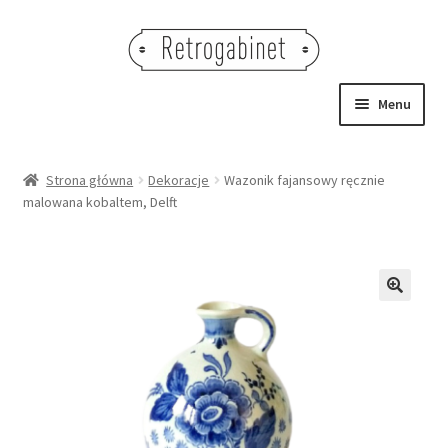
Przejdź
Przejdź
do
do
nawigacji
treści
Menu
NOWOŚCI
Strona główna
Dekoracje
Wazonik fajansowy ręcznie
malowana kobaltem, Delft
OBRAZY
NA STÓŁ
DEKORACJE
🔍
OŚWIETLENIE
MEBLE