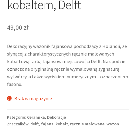
kobaltem, Delft
49,00
zł
Dekoracyjny wazonik fajansowa pochodzący z Holandii, ze
słynącej z charakterystycznych ręcznie malowanych
kobaltową farbą fajansów miejscowości Delft. Na spodzie
oznaczona oryginalną ręcznie wymalowaną sygnaturą
wytwórcy, a także wyciskiem numerycznym – oznaczeniem
fasonu.
Brak w magazynie
Kategorie:
Ceramika
,
Dekoracje
Znaczników:
delft
,
fajans
,
kobalt
,
ręcznie malowane
,
wazon