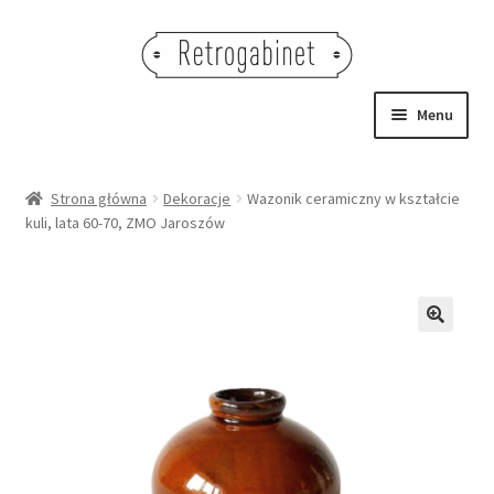
Przejdź
Przejdź
do
do
nawigacji
treści
Menu
NOWOŚCI
Strona główna
Dekoracje
Wazonik ceramiczny w kształcie
kuli, lata 60-70, ZMO Jaroszów
OBRAZY
NA STÓŁ
DEKORACJE
🔍
OŚWIETLENIE
MEBLE