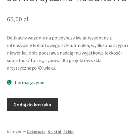
65,00
zł
Delikatny wazonik na pojedynczy kwiat wykonany z
intensywnie kobaltowego szkła. Smukła, wydłużona szyjka i
niewielka, obła podstawa nadają mu wyjątkową lekkość i
subtelność formy, typową dla projektów szkła
artystycznego XX wieku.
1 w magazynie
ilość
Dodaj do koszyka
Wazon
na
jeden
kwiat,
Kategorie:
Dekoracje
,
Na stół
,
Szkło