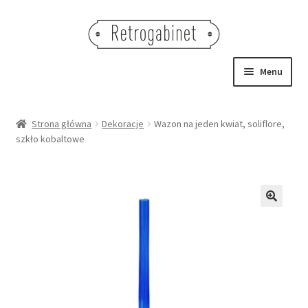
Przejdź
Przejdź
do
do
nawigacji
treści
Menu
NOWOŚCI
Strona główna
Dekoracje
Wazon na jeden kwiat, soliflore,
szkło kobaltowe
OBRAZY
NA STÓŁ
DEKORACJE
🔍
OŚWIETLENIE
MEBLE