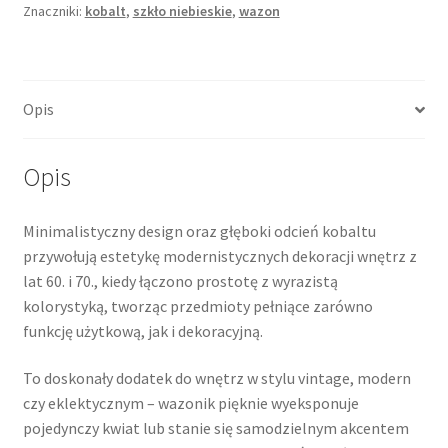
Znaczniki:
kobalt
,
szkło niebieskie
,
wazon
soliflore,
szkło
kobaltowe
Opis
Opis
Minimalistyczny design oraz głęboki odcień kobaltu
przywołują estetykę modernistycznych dekoracji wnętrz z
lat 60. i 70., kiedy łączono prostotę z wyrazistą
kolorystyką, tworząc przedmioty pełniące zarówno
funkcję użytkową, jak i dekoracyjną.
To doskonały dodatek do wnętrz w stylu vintage, modern
czy eklektycznym – wazonik pięknie wyeksponuje
pojedynczy kwiat lub stanie się samodzielnym akcentem