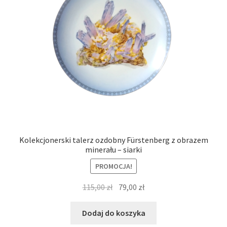
Kolekcjonerski talerz ozdobny Fürstenberg z obrazem
minerału – siarki
PROMOCJA!
Pierwotna
Aktualna
115,00
zł
79,00
zł
cena
cena
wynosiła:
wynosi:
Dodaj do koszyka
115,00 zł.
79,00 zł.