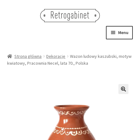
Przejdź
Przejdź
do
do
nawigacji
treści
Menu
NOWOŚCI
Strona główna
Dekoracje
Wazon ludowy kaszubski, motyw
kwiatowy, Pracownia Necel, lata 70., Polska
OBRAZY
NA STÓŁ
DEKORACJE
🔍
OŚWIETLENIE
MEBLE