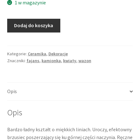
1 w magazynie
ilość
Dodaj do koszyka
Wazon
ludowy
kaszubski,
motyw
Kategorie:
Ceramika
,
Dekoracje
Znaczniki:
fajans
,
kamionka
,
kwiaty
,
wazon
kwiatowy,
Pracownia
Necel,
lata
Opis
70.,
Polska
Opis
Bardzo ładny kształt o miękkich liniach. Uroczy, efektowny
brzusiec poszerzający się ku górnej części naczynia. Ręczne