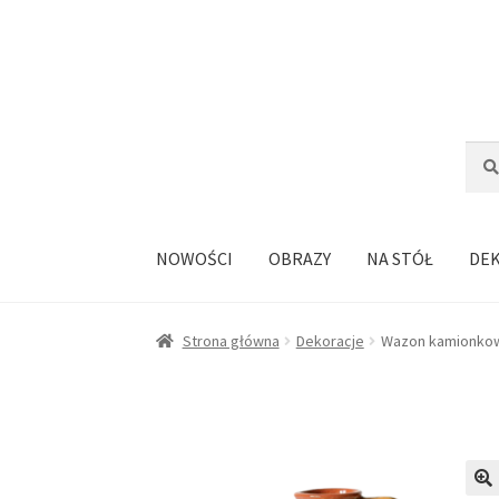
Przejdź
Przejdź
do
do
nawigacji
treści
Szuka
Szuk
NOWOŚCI
OBRAZY
NA STÓŁ
DE
Strona główna
Dekoracje
Wazon kamionkow