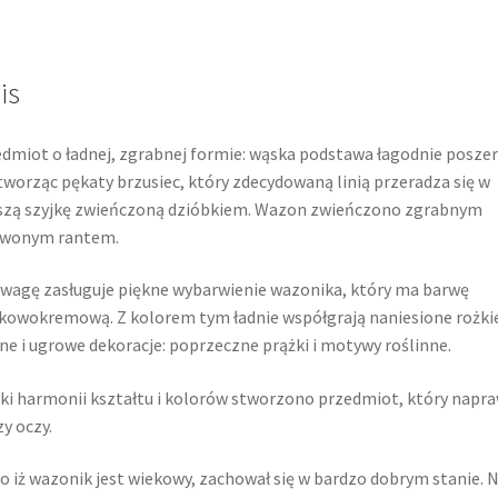
Łysa
Góra
is
dmiot o ładnej, zgrabnej formie: wąska podstawa łagodnie posze
 tworząc pękaty brzusiec, który zdecydowaną linią przeradza się w
szą szyjkę zwieńczoną dzióbkiem. Wazon zwieńczono zgrabnym
rwonym rantem.
wagę zasługuje piękne wybarwienie wazonika, który ma barwę
kowokremową. Z kolorem tym ładnie współgrają naniesione rożk
ne i ugrowe dekoracje: poprzeczne prążki i motywy roślinne.
ki harmonii kształtu i kolorów stworzono przedmiot, który napr
zy oczy.
 iż wazonik jest wiekowy, zachował się w bardzo dobrym stanie. N