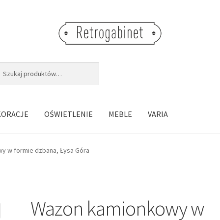
j:
aj
KORACJE
OŚWIETLENIE
MEBLE
VARIA
y w formie dzbana, Łysa Góra
Wazon kamionkowy w