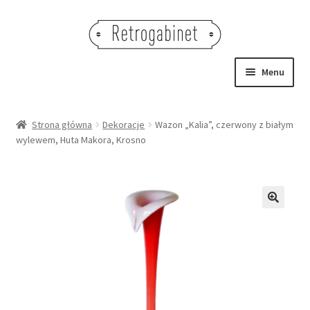
Przejdź
Przejdź
do
do
nawigacji
treści
Menu
NOWOŚCI
Strona główna
Dekoracje
Wazon „Kalia”, czerwony z białym
wylewem, Huta Makora, Krosno
OBRAZY
NA STÓŁ
DEKORACJE
🔍
OŚWIETLENIE
MEBLE