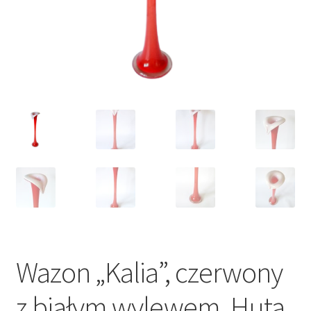
VARIA
Wazon „Kalia”, czerwony
z białym wylewem, Huta