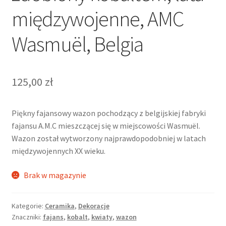
międzywojenne, AMC
Wasmuël, Belgia
125,00
zł
Piękny fajansowy wazon pochodzący z belgijskiej fabryki
fajansu A.M.C mieszczącej się w miejscowości Wasmuël.
Wazon został wytworzony najprawdopodobniej w latach
międzywojennych XX wieku.
Brak w magazynie
Kategorie:
Ceramika
,
Dekoracje
Znaczniki:
fajans
,
kobalt
,
kwiaty
,
wazon