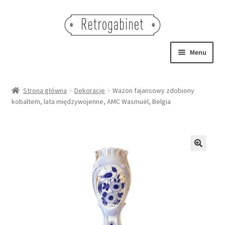
Przejdź
Przejdź
do
do
nawigacji
treści
Menu
NOWOŚCI
Strona główna
Dekoracje
Wazon fajansowy zdobiony
kobaltem, lata międzywojenne, AMC Wasmuël, Belgia
OBRAZY
NA STÓŁ
DEKORACJE
🔍
OŚWIETLENIE
MEBLE