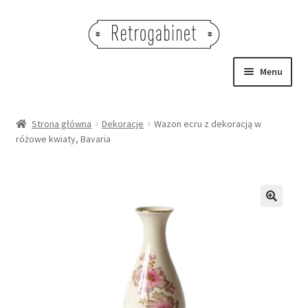
Przejdź
Przejdź
do
do
nawigacji
treści
Menu
NOWOŚCI
Strona główna
Dekoracje
Wazon ecru z dekoracją w
różowe kwiaty, Bavaria
OBRAZY
NA STÓŁ
DEKORACJE
🔍
OŚWIETLENIE
MEBLE