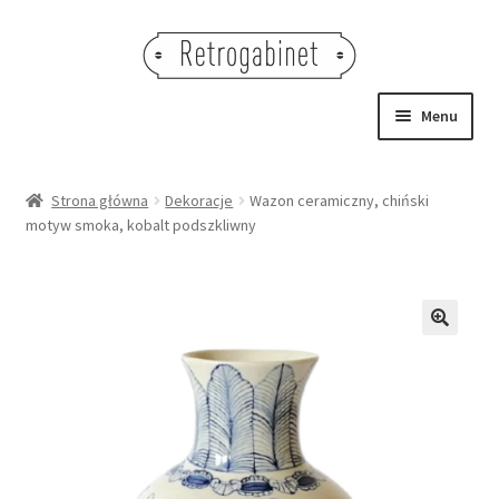
Przejdź
Przejdź
do
do
nawigacji
treści
Menu
NOWOŚCI
Strona główna
Dekoracje
Wazon ceramiczny, chiński
motyw smoka, kobalt podszkliwny
OBRAZY
NA STÓŁ
DEKORACJE
🔍
OŚWIETLENIE
MEBLE