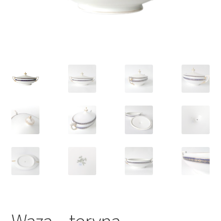
VARIA
Waza – teryna