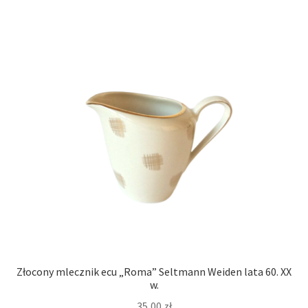
Złocony mlecznik ecu „Roma” Seltmann Weiden lata 60. XX
w.
35,00
zł