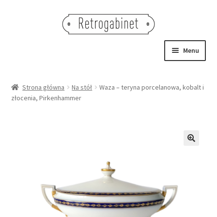
Przejdź
Przejdź
do
do
nawigacji
treści
Menu
NOWOŚCI
Strona główna
Na stół
Waza – teryna porcelanowa, kobalt i
złocenia, Pirkenhammer
OBRAZY
NA STÓŁ
DEKORACJE
🔍
OŚWIETLENIE
MEBLE