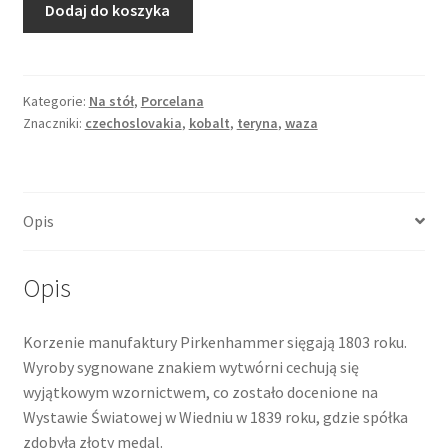
Dodaj do koszyka
Waza
-
teryna
porcelanowa,
Kategorie:
Na stół
,
Porcelana
Znaczniki:
czechoslovakia
,
kobalt
,
teryna
,
waza
kobalt
i
złocenia,
Pirkenhammer
Opis
Opis
Korzenie manufaktury Pirkenhammer sięgają 1803 roku.
Wyroby sygnowane znakiem wytwórni cechują się
wyjątkowym wzornictwem, co zostało docenione na
Wystawie Światowej w Wiedniu w 1839 roku, gdzie spółka
zdobyła złoty medal.