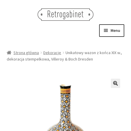
Przejdź
Przejdź
do
do
nawigacji
treści
Menu
NOWOŚCI
Strona główna
Dekoracje
Unikatowy wazon z końca XIX w.,
dekoracja stempelkowa, Villeroy & Boch Dresden
OBRAZY
NA STÓŁ
DEKORACJE
🔍
OŚWIETLENIE
MEBLE