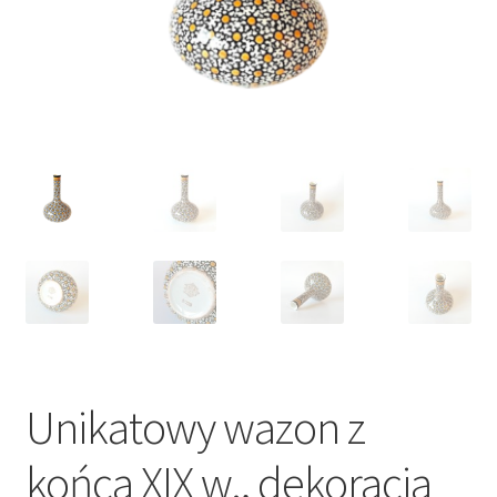
VARIA
Unikatowy wazon z
końca XIX w., dekoracja