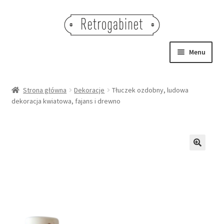
Przejdź
Przejdź
do
do
nawigacji
treści
Menu
NOWOŚCI
Strona główna
Dekoracje
Tłuczek ozdobny, ludowa
dekoracja kwiatowa, fajans i drewno
OBRAZY
NA STÓŁ
DEKORACJE
🔍
OŚWIETLENIE
MEBLE