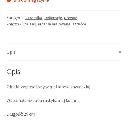
Brak w magazynie
Kategorie:
Ceramika
,
Dekoracje
,
Drewno
Znaczniki:
fajans
,
ręcznie malowane
,
sztućce
Opis
Opis
Obiekt wyposażony w metalową zawieszkę.
Wspaniała ozdoba rustykalnej kuchni.
Długość: 25 cm