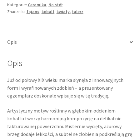
rantem,
Kategorie:
Ceramika
,
Na stół
Znaczniki:
fajans
,
kobalt
,
kwiaty
,
talerz
refliefy
i
kobaltowa
dekoracja,
Opis
Waechtersbach
Opis
Już od połowy XIX wieku marka słynęła z innowacyjnych
form i wyrafinowanych zdobień – a prezentowany
egzemplarz doskonale wpisuje się w tę tradycję.
Artystyczny motyw roślinny w głębokim odcieniem
kobaltu tworzy harmonijną kompozycję na delikatnie
fakturowanej powierzchni. Misternie wycięty, ażurowy
brzeg dodaje lekkości, a subtelne żłobienia podkreślają grę