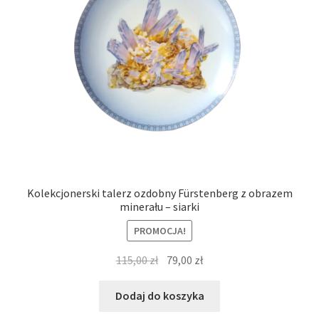
Kolekcjonerski talerz ozdobny Fürstenberg z obrazem
minerału – siarki
PROMOCJA!
Pierwotna
Aktualna
115,00
zł
79,00
zł
cena
cena
wynosiła:
wynosi:
Dodaj do koszyka
115,00 zł.
79,00 zł.