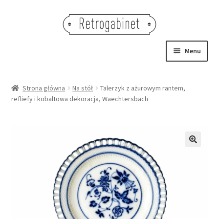
Przejdź
Przejdź
do
do
nawigacji
treści
Menu
NOWOŚCI
Strona główna
Na stół
Talerzyk z ażurowym rantem,
refliefy i kobaltowa dekoracja, Waechtersbach
OBRAZY
NA STÓŁ
DEKORACJE
🔍
OŚWIETLENIE
MEBLE