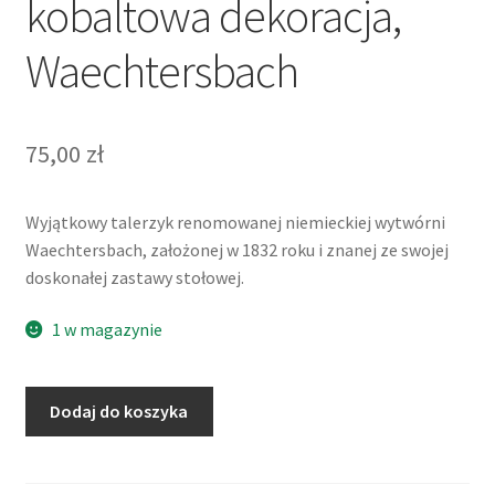
kobaltowa dekoracja,
Waechtersbach
75,00
zł
Wyjątkowy talerzyk renomowanej niemieckiej wytwórni
Waechtersbach, założonej w 1832 roku i znanej ze swojej
doskonałej zastawy stołowej.
1 w magazynie
ilość
Dodaj do koszyka
Talerzyk
z
ażurowym