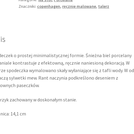
Znaczniki:
copenhagen
,
ręcznie malowane
,
talerz
is
eczek o prostej minimalistycznej formie. Śnieżna biel porcelany
niale kontrastuje z efektowną, ręcznie naniesioną dekoracją. W
rze spodeczka wymalowano skały wyłaniające się z tafli wody. W od
czą sylwetki mew. Rant naczynia podkreślono deseniem z
kownych paseczków.
rzyk zachowany w doskonałym stanie.
nica: 14,1 cm