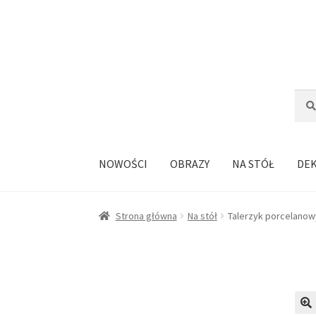
Przejdź
Przejdź
do
do
nawigacji
treści
Szuka
Szuk
NOWOŚCI
OBRAZY
NA STÓŁ
DE
Strona główna
Na stół
Talerzyk porcelanow