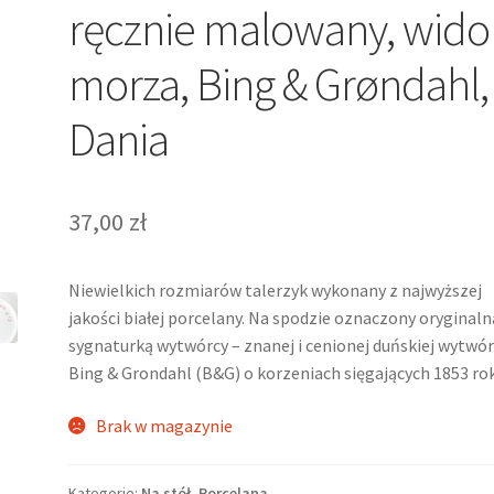
ręcznie malowany, wido
morza, Bing & Grøndahl,
Dania
37,00
zł
Niewielkich rozmiarów talerzyk wykonany z najwyższej
jakości białej porcelany. Na spodzie oznaczony oryginaln
sygnaturką wytwórcy – znanej i cenionej duńskiej wytwór
Bing & Grondahl (B&G) o korzeniach sięgających 1853 ro
Brak w magazynie
Kategorie:
Na stół
,
Porcelana