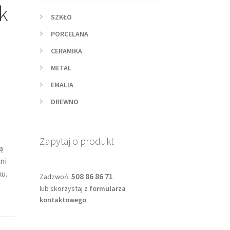
k
SZKŁO
PORCELANA
CERAMIKA
METAL
EMALIA
DREWNO
Zapytaj o produkt
ą
ni
ku.
508 86 86 71
Zadzwoń:
lub skorzystaj z
formularza
kontaktowego
.