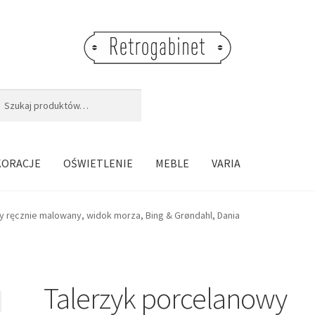
j:
aj
KORACJE
OŚWIETLENIE
MEBLE
VARIA
y ręcznie malowany, widok morza, Bing & Grøndahl, Dania
Talerzyk porcelanowy