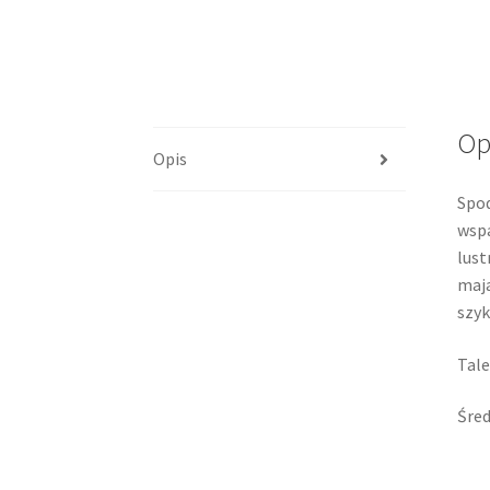
Op
Opis
Spod
wspa
lust
maja
szy
Tale
Śred