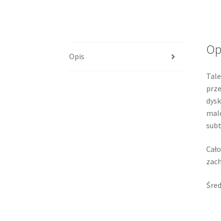
Op
Opis
Tale
prze
dysk
mal
subt
Cało
zac
Śred