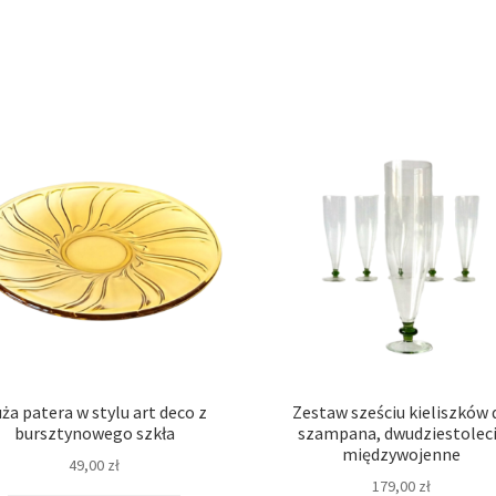
ża patera w stylu art deco z
Zestaw sześciu kieliszków 
bursztynowego szkła
szampana, dwudziestolec
międzywojenne
49,00
zł
179,00
zł