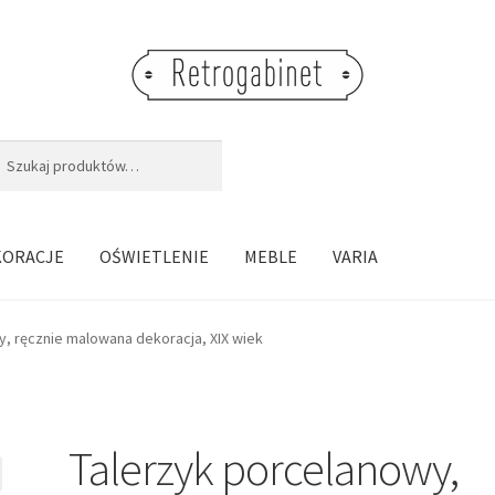
j:
aj
KORACJE
OŚWIETLENIE
MEBLE
VARIA
y, ręcznie malowana dekoracja, XIX wiek
Talerzyk porcelanowy,