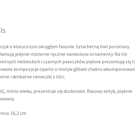
is
rzyk o klasycznym okrągłym fasonie. Szlachetną biel porcelany
łamują jedynie misterne ręcznie naniesione ornamenty. Na tle
retnych niebieskich i czarnych paseczków pięknie prezentują się t
owane kompozycje oparte o motyw główki chabru wkomponowan
elne i delikatne rameczki z liści.
ść, mimo wieku, prezentuje się doskonale. Rasowy antyk, pięknie
howany.
nica: 16,2 cm