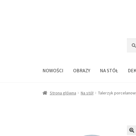
Przejdź
Przejdź
do
do
nawigacji
treści
Szuka
Szuk
NOWOŚCI
OBRAZY
NA STÓŁ
DE
Strona główna
Na stół
Talerzyk porcelanow