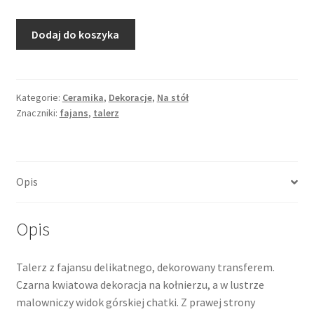
ilość
Dodaj do koszyka
Talerz
z
widokiem
górskiej
Kategorie:
Ceramika
,
Dekoracje
,
Na stół
Znaczniki:
fajans
,
talerz
chatki,
dekoracja
transferowa,
XIX
Opis
wiek,
PJ
Boch
Opis
Luxembourg
Talerz z fajansu delikatnego, dekorowany transferem.
Czarna kwiatowa dekoracja na kołnierzu, a w lustrze
malowniczy widok górskiej chatki. Z prawej strony