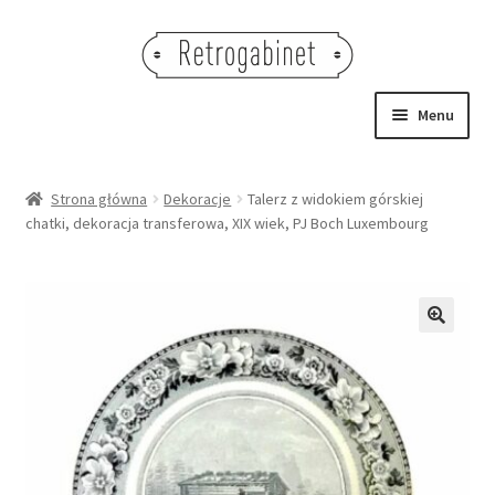
Przejdź
Przejdź
do
do
nawigacji
treści
Menu
NOWOŚCI
Strona główna
Dekoracje
Talerz z widokiem górskiej
chatki, dekoracja transferowa, XIX wiek, PJ Boch Luxembourg
OBRAZY
NA STÓŁ
DEKORACJE
🔍
OŚWIETLENIE
MEBLE