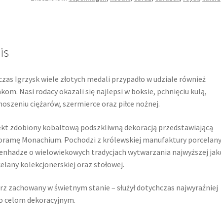
is
zas Igrzysk wiele złotych medali przypadło w udziale również
kom. Nasi rodacy okazali się najlepsi w boksie, pchnięciu kulą,
oszeniu ciężarów, szermierce oraz piłce nożnej.
kt zdobiony kobaltową podszkliwną dekoracją przedstawiającą
ramę Monachium. Pochodzi z królewskiej manufaktury porcelany
nhadze o wielowiekowych tradycjach wytwarzania najwyższej jak
elany kolekcjonerskiej oraz stołowej.
rz zachowany w świetnym stanie – służył dotychczas najwyraźniej
o celom dekoracyjnym.