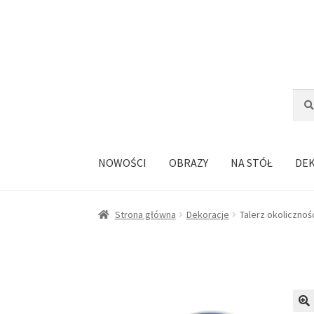
Przejdź
Przejdź
do
do
nawigacji
treści
Szuka
Szuk
NOWOŚCI
OBRAZY
NA STÓŁ
DE
Strona główna
Dekoracje
Talerz okoliczno