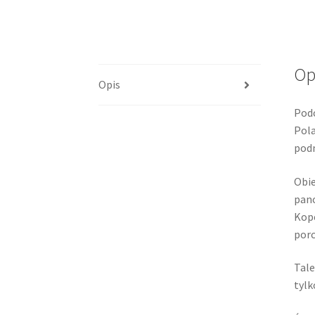
Op
Opis
Podc
Pola
podn
Obie
pano
Kope
porc
Tale
tylk