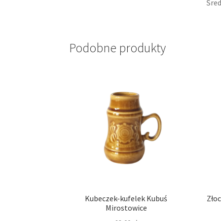
Śred
Podobne produkty
Kubeczek-kufelek Kubuś
Złoc
Mirostowice