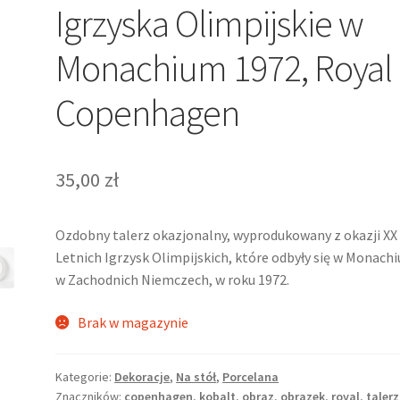
Igrzyska Olimpijskie w
Monachium 1972, Royal
Copenhagen
35,00
zł
Ozdobny talerz okazjonalny, wyprodukowany z okazji XX
Letnich Igrzysk Olimpijskich, które odbyły się w Monach
w Zachodnich Niemczech, w roku 1972.
Brak w magazynie
Kategorie:
Dekoracje
,
Na stół
,
Porcelana
Znaczników:
copenhagen
,
kobalt
,
obraz
,
obrazek
,
royal
,
talerz