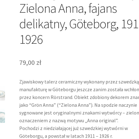
Zielona Anna, fajans
delikatny, Göteborg, 191
1926
79,00
zł
Zjawiskowy talerz ceramiczny wykonany przez szwedzk
manufakturę w Göteborgu jeszcze zanim została wchłon
przez koncern Rörstrand. Obiekt zdobiony dekorem zn
jako “Grön Anna” (“Zielona Anna”). Na spodzie naczynie
sygnowane jest oryginalnymi znakami wytwórcy – zielo
oznaczeniem z nazwą motywu „Anna original”.
Pochodzi z niedziałającej już szwedzkiej wytwórni w
Göteborgu, a powstał w latach 1911 – 1926 r.