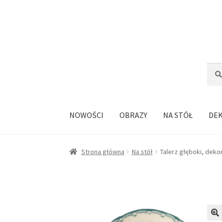
Przejdź
Przejdź
do
do
nawigacji
treści
Szuka
Szuk
NOWOŚCI
OBRAZY
NA STÓŁ
DE
Strona główna
Na stół
Talerz głęboki, deko