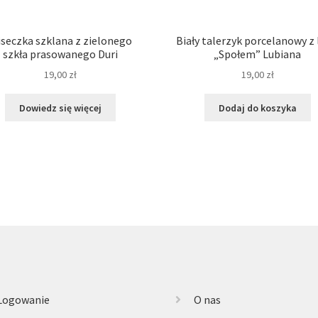
seczka szklana z zielonego
Biały talerzyk porcelanowy z
szkła prasowanego Duri
„Społem” Lubiana
19,00
zł
19,00
zł
Dowiedz się więcej
Dodaj do koszyka
Logowanie
O nas