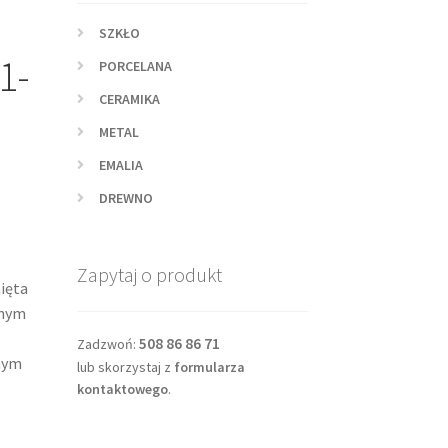
SZKŁO
1-
PORCELANA
CERAMIKA
METAL
EMALIA
DREWNO
ą
Zapytaj o produkt
ięta
anym
508 86 86 71
Zadzwoń:
nym
lub skorzystaj z
formularza
kontaktowego
.