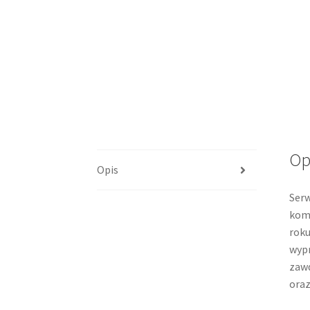
Op
Opis
Serw
komp
roku
wypr
zaw
oraz