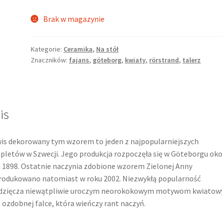
Brak w magazynie
Kategorie:
Ceramika
,
Na stół
Znaczników:
fajans
,
göteborg
,
kwiaty
,
rörstrand
,
talerz
is
is dekorowany tym wzorem to jeden z najpopularniejszych
letów w Szwecji. Jego produkcja rozpoczęła się w Göteborgu oko
 1898. Ostatnie naczynia zdobione wzorem Zielonej Anny
odukowano natomiast w roku 2002. Niezwykłą popularność
dzięcza niewątpliwie uroczym neorokokowym motywom kwiato
 ozdobnej falce, która wieńczy rant naczyń.