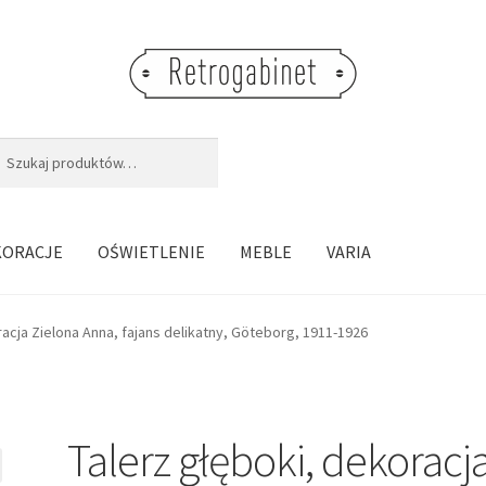
j:
aj
KORACJE
OŚWIETLENIE
MEBLE
VARIA
racja Zielona Anna, fajans delikatny, Göteborg, 1911-1926
Talerz głęboki, dekoracj