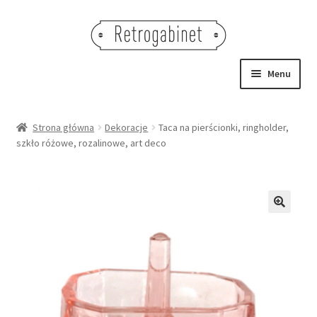
Przejdź
Przejdź
do
do
nawigacji
treści
Menu
NOWOŚCI
Strona główna
Dekoracje
Taca na pierścionki, ringholder,
szkło różowe, rozalinowe, art deco
OBRAZY
NA STÓŁ
DEKORACJE
🔍
OŚWIETLENIE
MEBLE