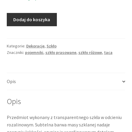
ilość
Dodaj do koszyka
Taca
na
pierścionki,
ringholder,
Kategorie:
Dekoracje
,
Szkło
Znaczniki:
pojemniki
,
szkło prasowane
,
szkło różowe
,
taca
szkło
różowe,
rozalinowe,
art
Opis
deco
Opis
Przedmiot wykonany z transparentnego szkła w odcieniu
rozalinowym. Subtelna barwa masy szklanej nadaje
naczyniu lekkości, czyniąc je wyrafinowanym detalem