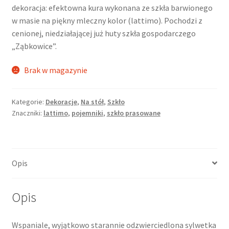
dekoracja: efektowna kura wykonana ze szkła barwionego
w masie na piękny mleczny kolor (lattimo). Pochodzi z
cenionej, niedziałającej już huty szkła gospodarczego
„Ząbkowice”.
Brak w magazynie
Kategorie:
Dekoracje
,
Na stół
,
Szkło
Znaczniki:
lattimo
,
pojemniki
,
szkło prasowane
Opis
Opis
Wspaniale, wyjątkowo starannie odzwierciedlona sylwetka