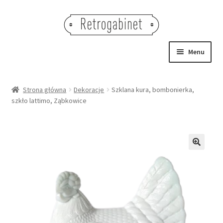
Przejdź
Przejdź
do
do
nawigacji
treści
Menu
NOWOŚCI
Strona główna
Dekoracje
Szklana kura, bombonierka,
szkło lattimo, Ząbkowice
OBRAZY
NA STÓŁ
DEKORACJE
🔍
OŚWIETLENIE
MEBLE