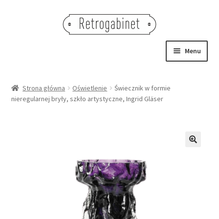
Przejdź
Przejdź
do
do
nawigacji
treści
Menu
NOWOŚCI
Strona główna
Oświetlenie
Świecznik w formie
nieregularnej bryły, szkło artystyczne, Ingrid Gläser
OBRAZY
NA STÓŁ
DEKORACJE
🔍
OŚWIETLENIE
MEBLE