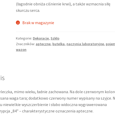
(łagodnie obniża ciśnienie krwi), a także wzmacnia siłę
skurczu serca.
Brak w magazynie
Kategorie:
Dekoracje
,
Szkło
Znaczników:
apteczne
,
butelka
,
naczynia laboratoryjne
,
pojem
wazon
is
leczka, mimo wieku, ładnie zachowana. Na dole czerwonym kolo
sana waga tara; dodatkowo czerwony numer wypisany na szyjce. 
u niewielkie wyszczerbienie i słabo widoczna wygrawerowana
rypcja „84” – charakterystyczne oznaczenia apteczne.