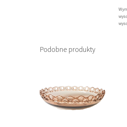
Wym
wyso
wyso
Podobne produkty