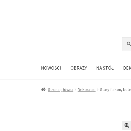
Przejdź
Przejdź
do
do
nawigacji
treści
Szuka
Szuk
NOWOŚCI
OBRAZY
NA STÓŁ
DE
Strona główna
Dekoracje
Stary flakon, but