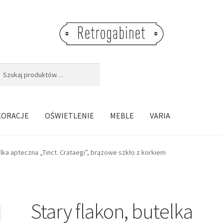
j:
aj
KORACJE
OŚWIETLENIE
MEBLE
VARIA
elka apteczna „Tinct. Crataegi”, brązowe szkło z korkiem
Stary flakon, butelka