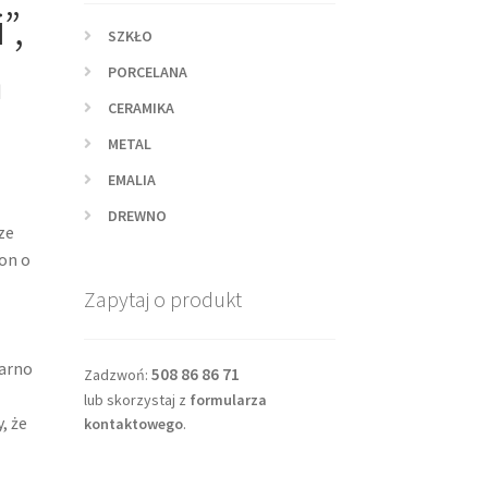
”,
SZKŁO
m
PORCELANA
CERAMIKA
METAL
EMALIA
DREWNO
ze
on o
Zapytaj o produkt
zarno
508 86 86 71
Zadzwoń:
lub skorzystaj z
formularza
, że
kontaktowego
.