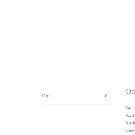
Op
Opis
Bute
wypi
kork
insk