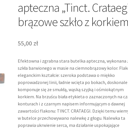
apteczna „Tinct. Crataegi
brązowe szkło z korkie
55,00
zł
Efektowna i zgrabna stara butelka apteczna, wykonana 
szkła barwionego w masie na ciemnobrązowy kolor. Flak
eleganckim kształcie: szeroka podstawa o miękko
poprowadzonej linii, ładnie wcięta po bokach, doskonale
komponuje się ze smukłą, wąską szyjką i ośmiokątnym
korkiem. Na brzuścu biała etykieta o zaznaczonych na c
konturach i z czarnym napisem informującym o dawnej
zawartości flakonu: TINCT. CRATAEGI. Dzięki temu wiemy
w butelce przechowywano nalewkę z głogu. Nalewka ta
poprawia ukrwienie serca, ma działanie uspokajające