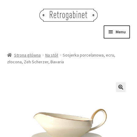
Przejdź
Przejdź
do
do
nawigacji
treści
Menu
NOWOŚCI
Strona główna
Na stół
Sosjerka porcelanowa, ecru,
złocona, Zeh Scherzer, Bavaria
OBRAZY
NA STÓŁ
DEKORACJE
🔍
OŚWIETLENIE
MEBLE