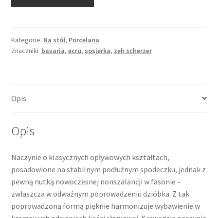
Sosjerka
porcelanowa,
ecru,
złocona,
Kategorie:
Na stół
,
Porcelana
Znaczniki:
bavaria
,
ecru
,
sosjerka
,
zeh scherzer
Zeh
Scherzer,
Bavaria
Opis
Opis
Naczynie o klasycznych opływowych kształtach,
posadowione na stabilnym podłużnym spodeczku, jednak z
pewną nutką nowoczesnej nonszalancji w fasonie –
zwłaszcza w odważnym poprowadzeniu dzióbka. Z tak
poprowadzoną formą pięknie harmonizuje wybawienie w