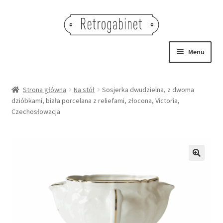
Przejdź
Przejdź
do
do
nawigacji
treści
Menu
NOWOŚCI
Strona główna
Na stół
Sosjerka dwudzielna, z dwoma
dzióbkami, biała porcelana z reliefami, złocona, Victoria,
OBRAZY
Czechosłowacja
NA STÓŁ
DEKORACJE
🔍
OŚWIETLENIE
MEBLE