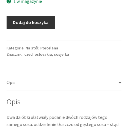
1 w magazynie
ilość
Dodaj do koszyka
Sosjerka
dwudzielna,
z
dwoma
Kategorie:
Na stół
,
Porcelana
Znaczniki:
czechoslovakia
,
sosjerka
dzióbkami,
biała
porcelana
z
Opis
reliefami,
złocona,
Victoria,
Opis
Czechosłowacja
Dwa dzióbki ułatwiały podanie dwóch rodzajów tego
samego sosu: oddzielenie tłuszczu od gęstego sosu – stąd