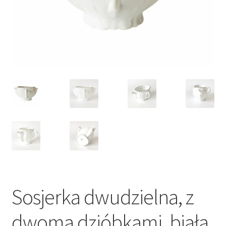
VARIA
Sosjerka dwudzielna, z
dwoma dzióbkami, biała