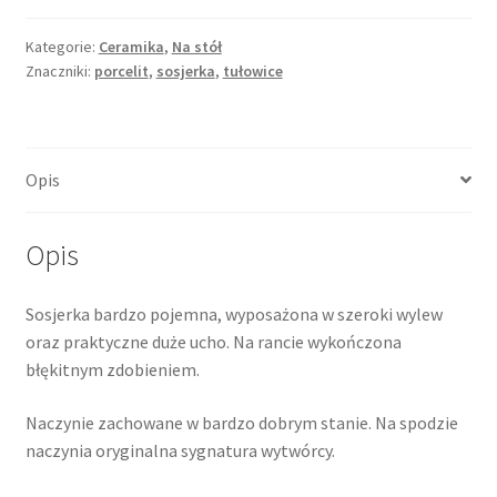
z
błękitnym
Kategorie:
Ceramika
,
Na stół
Znaczniki:
porcelit
,
sosjerka
,
tułowice
rantem,
porcelit,
Tułowice
Opis
Opis
Sosjerka bardzo pojemna, wyposażona w szeroki wylew
oraz praktyczne duże ucho. Na rancie wykończona
błękitnym zdobieniem.
Naczynie zachowane w bardzo dobrym stanie. Na spodzie
naczynia oryginalna sygnatura wytwórcy.