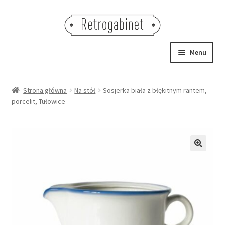
Przejdź
Przejdź
do
do
nawigacji
treści
Menu
NOWOŚCI
Strona główna
Na stół
Sosjerka biała z błękitnym rantem,
porcelit, Tułowice
OBRAZY
NA STÓŁ
DEKORACJE
🔍
OŚWIETLENIE
MEBLE