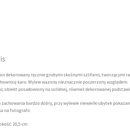
is
n dekorowany ręcznie grubymi skośnymi szlifami, tworzącymi r
hownicę karo. Wylew wazonu nieznacznie poszerzony względem
ki; obiekt posadowiony na solidnej, również dekorowanej podstawi
 zachowania bardzo dobry, przy wylewie niewielki ubytek pokazan
ka na fotografii.
kość: 20,5 cm