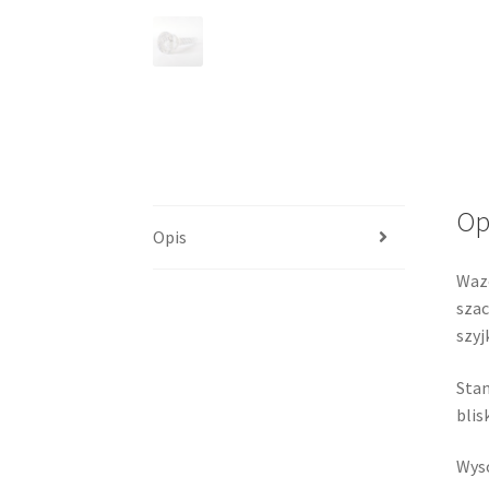
Op
Opis
Wazo
szac
szyj
Stan
blis
Wyso