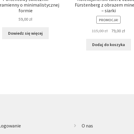
jramienny o minimalistycznej
Fürstenberg z obrazem mine
formie
– siarki
59,00
zł
PROMOCJA!
Pierwotna
Aktu
115,00
zł
79,00
zł
Dowiedz się więcej
cena
cena
wynosiła:
wyno
Dodaj do koszyka
115,00 zł.
79,00
Logowanie
O nas