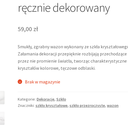
ręcznie dekorowany
59,00
zł
Smukły, zgrabny wazon wykonany ze szkła kryształoweg
Załamania dekoracji przepięknie rozbijają przechodzące
przez nie promienie światła, tworząc charakterystyczne 
kryształów kolorowe, tęczowe odblaski.
Brak w magazynie
Kategorie:
Dekoracje
,
Szkło
Znaczniki:
szkło kryształowe
,
szkło przezroczyste
,
wazon