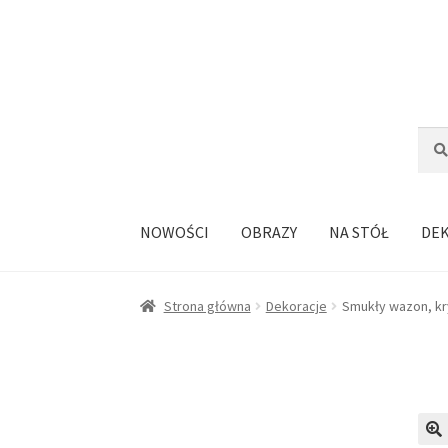
Przejdź
Przejdź
do
do
nawigacji
treści
Szuka
Szuk
NOWOŚCI
OBRAZY
NA STÓŁ
DE
Strona główna
Dekoracje
Smukły wazon, kr