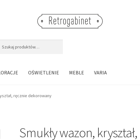
j:
aj
KORACJE
OŚWIETLENIE
MEBLE
VARIA
yształ, ręcznie dekorowany
Smukły wazon, kryształ,