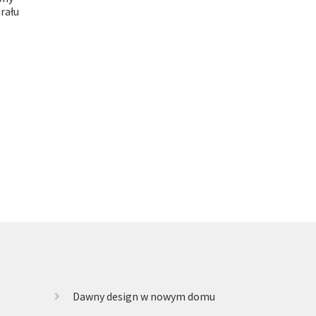
rału
alna
si:
 zł.
Dawny design w nowym domu