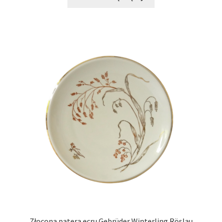
Złocona patera ecru Gebrüder Winterling Röslau