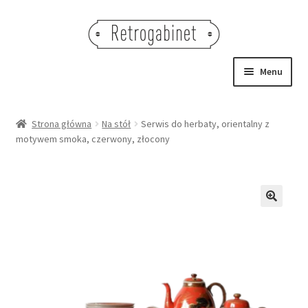
Przejdź
Przejdź
do
do
nawigacji
treści
Menu
NOWOŚCI
Strona główna
Na stół
Serwis do herbaty, orientalny z
motywem smoka, czerwony, złocony
OBRAZY
NA STÓŁ
DEKORACJE
🔍
OŚWIETLENIE
MEBLE