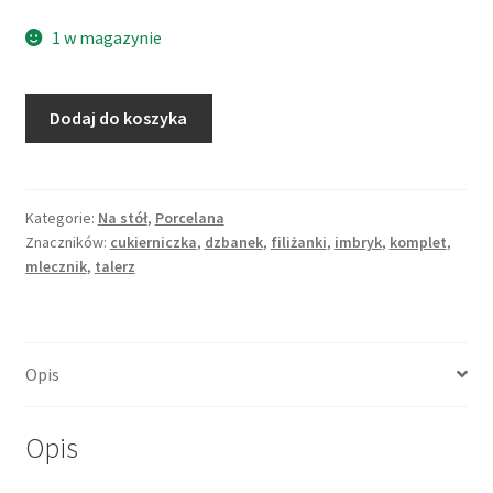
1 w magazynie
ilość
Dodaj do koszyka
Serwis
do
herbaty,
orientalny
Kategorie:
Na stół
,
Porcelana
Znaczników:
cukierniczka
,
dzbanek
,
filiżanki
,
imbryk
,
komplet
,
z
mlecznik
,
talerz
motywem
smoka,
czerwony,
złocony
Opis
Opis