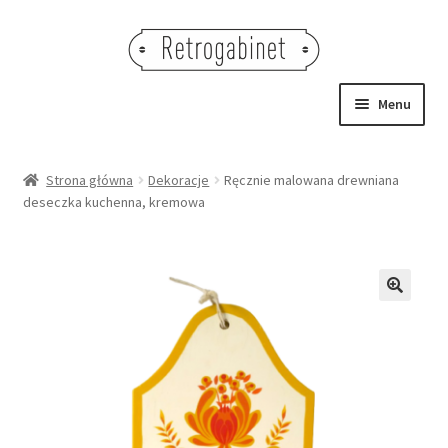
Przejdź
Przejdź
do
do
nawigacji
treści
Menu
NOWOŚCI
Strona główna
Dekoracje
Ręcznie malowana drewniana
deseczka kuchenna, kremowa
OBRAZY
NA STÓŁ
DEKORACJE
🔍
OŚWIETLENIE
MEBLE