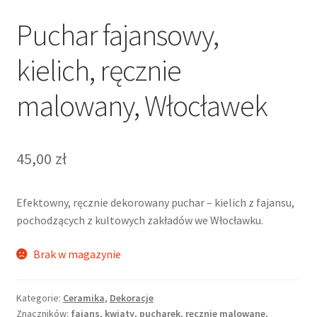
Puchar fajansowy,
kielich, ręcznie
malowany, Włocławek
45,00
zł
Efektowny, ręcznie dekorowany puchar – kielich z fajansu,
pochodzących z kultowych zakładów we Włocławku.
Brak w magazynie
Kategorie:
Ceramika
,
Dekoracje
Znaczników:
fajans
,
kwiaty
,
pucharek
,
ręcznie malowane
,