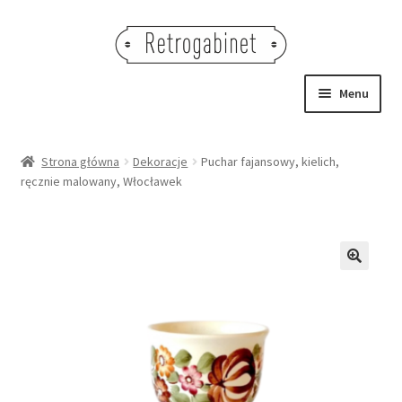
Przejdź
Przejdź
do
do
nawigacji
treści
Menu
NOWOŚCI
Strona główna
Dekoracje
Puchar fajansowy, kielich,
ręcznie malowany, Włocławek
OBRAZY
NA STÓŁ
DEKORACJE
🔍
OŚWIETLENIE
MEBLE