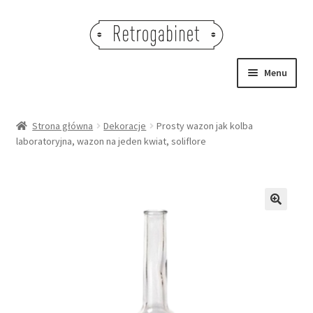
Przejdź
Przejdź
do
do
nawigacji
treści
Menu
NOWOŚCI
Strona główna
Dekoracje
Prosty wazon jak kolba
laboratoryjna, wazon na jeden kwiat, soliflore
OBRAZY
NA STÓŁ
DEKORACJE
🔍
OŚWIETLENIE
MEBLE