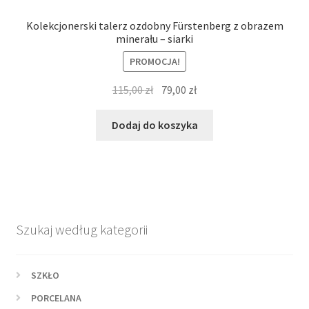
Kolekcjonerski talerz ozdobny Fürstenberg z obrazem
minerału – siarki
PROMOCJA!
Pierwotna
Aktualna
115,00
zł
79,00
zł
cena
cena
wynosiła:
wynosi:
Dodaj do koszyka
115,00 zł.
79,00 zł.
Szukaj według kategorii
SZKŁO
PORCELANA