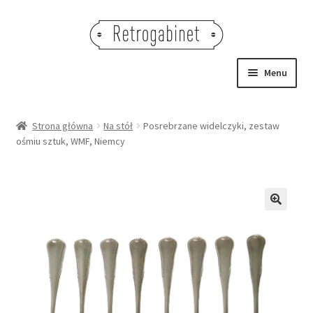
Przejdź
Przejdź
do
do
nawigacji
treści
Menu
NOWOŚCI
Strona główna
Na stół
Posrebrzane widelczyki, zestaw
ośmiu sztuk, WMF, Niemcy
OBRAZY
NA STÓŁ
DEKORACJE
🔍
OŚWIETLENIE
MEBLE