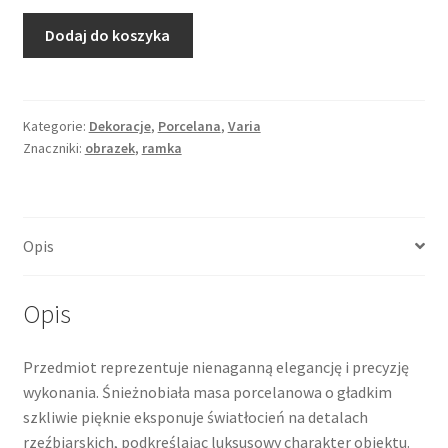
ilość
Dodaj do koszyka
Porcelanowa
ramka
na
zdjęcie
Kategorie:
Dekoracje
,
Porcelana
,
Varia
Znaczniki:
obrazek
,
ramka
portretowe,
biała
porcelana,
bogata,
Opis
dekoracyjna
forma
Opis
Przedmiot reprezentuje nienaganną elegancję i precyzję
wykonania. Śnieżnobiała masa porcelanowa o gładkim
szkliwie pięknie eksponuje światłocień na detalach
rzeźbiarskich, podkreślając luksusowy charakter obiektu.