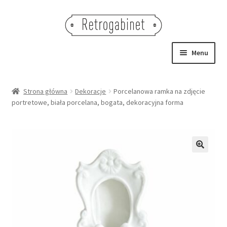
Przejdź
Przejdź
do
do
nawigacji
treści
Menu
NOWOŚCI
Strona główna
Dekoracje
Porcelanowa ramka na zdjęcie
portretowe, biała porcelana, bogata, dekoracyjna forma
OBRAZY
NA STÓŁ
DEKORACJE
🔍
OŚWIETLENIE
MEBLE