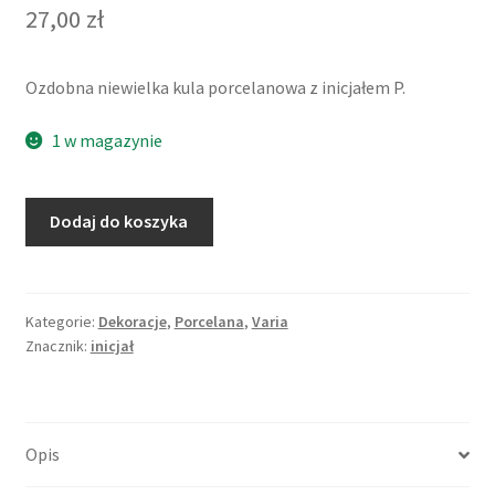
27,00
zł
Ozdobna niewielka kula porcelanowa z inicjałem P.
1 w magazynie
ilość
Dodaj do koszyka
Porcelanowa
kulka
z
inicjałem,
Kategorie:
Dekoracje
,
Porcelana
,
Varia
Znacznik:
inicjał
litera
P
Opis