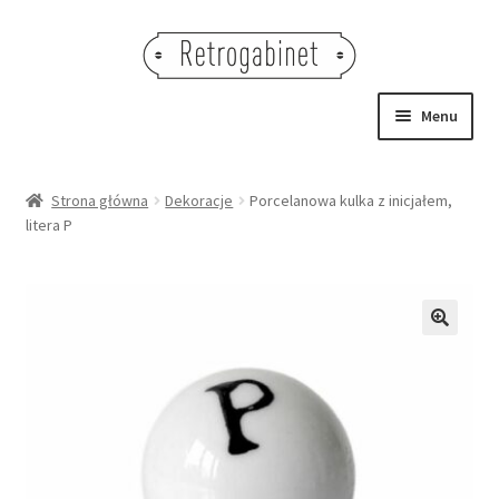
Przejdź
Przejdź
do
do
nawigacji
treści
Menu
NOWOŚCI
Strona główna
Dekoracje
Porcelanowa kulka z inicjałem,
litera P
OBRAZY
NA STÓŁ
DEKORACJE
🔍
OŚWIETLENIE
MEBLE