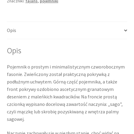
Znaczniki:
fajans
,
pojemniki
Opis
Opis
Pojemnik o prostym i minimalistycznym czworobocznym
fasonie. Zwieńczony został praktyczną pokrywką z
podłużnym uchwytem. Górną część pojemnika, a także
front pokrywy ozdobiono ascetycznym granatowym
deseniem z maleńkich kwadracików. Na froncie prostą
czcionką wypisano docelową zawartość naczynia: „sago”,
czyli mączkę lub skrobię pozyskiwaną z wnętrza palmy
sagowej.
Naczynie zachowały się w niezłym stanie, choć widać na