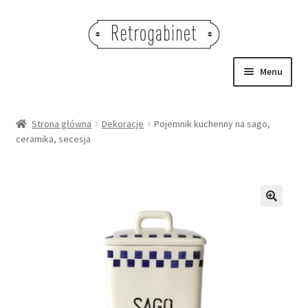
Przejdź
Przejdź
do
do
nawigacji
treści
Menu
NOWOŚCI
Strona główna
Dekoracje
Pojemnik kuchenny na sago,
ceramika, secesja
OBRAZY
NA STÓŁ
DEKORACJE
🔍
OŚWIETLENIE
MEBLE